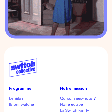
Programme
Notre mission
Le Bilan
Qui sommes-nous ?
Ils ont switché
Notre équipe
La Switch Family